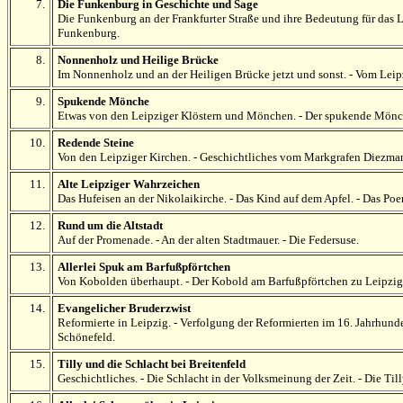
7.
Die Funkenburg in Geschichte und Sage
Die Funkenburg an der Frankfurter Straße und ihre Bedeutung für das Le
Funkenburg.
8.
Nonnenholz und Heilige Brücke
Im Nonnenholz und an der Heiligen Brücke jetzt und sonst. - Vom Leip
9.
Spukende Mönche
Etwas von den Leipziger Klöstern und Mönchen. - Der spukende Mönch
10.
Redende Steine
Von den Leipziger Kirchen. - Geschichtliches vom Markgrafen Diezmann
11.
Alte Leipziger Wahrzeichen
Das Hufeisen an der Nikolaikirche. - Das Kind auf dem Apfel. - Das Poe
12.
Rund um die Altstadt
Auf der Promenade. - An der alten Stadtmauer. - Die Federsuse.
13.
Allerlei Spuk am Barfußpförtchen
Von Kobolden überhaupt. - Der Kobold am Barfußpförtchen zu Leipzig. -
14.
Evangelicher Bruderzwist
Reformierte in Leipzig. - Verfolgung der Reformierten im 16. Jahrhund
Schönefeld.
15.
Tilly und die Schlacht bei Breitenfeld
Geschichtliches. - Die Schlacht in der Volksmeinung der Zeit. - Die Til